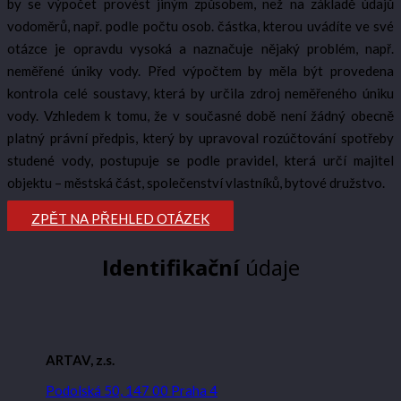
by se výpočet provést jiným způsobem, než na základě údajů
vodoměrů, např. podle počtu osob. částka, kterou uvádíte ve své
otázce je opravdu vysoká a naznačuje nějaký problém, např.
neměřené úniky vody. Před výpočtem by měla být provedena
kontrola celé soustavy, která by určila zdroj neměřeného úniku
vody. Vzhledem k tomu, že v současné době není žádný obecně
platný právní předpis, který by upravoval rozúčtování spotřeby
studené vody, postupuje se podle pravidel, která určí majitel
objektu – městská část, společenství vlastníků, bytové družstvo.
ZPĚT NA PŘEHLED OTÁZEK
Identifikační
údaje
ARTAV, z.s.
Podolská 50, 147 00 Praha 4