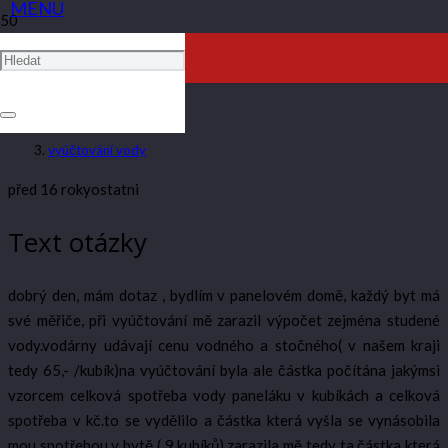
VYÚČTOVÁNÍ VODY
ARTAV
vyúčtování vody
před 16 roky
ostatni
Text otázky
dobrý den, mám dotaz , bydlím v panelovém domě, každý byt má
své měřiče, při vyúčtování mě zarazil výpočet zejména studené
vody.vodárny udávají cenu vodného a stočného( v našem kraji
tedy 65,- /kubík)na vyúčtování byla ale částka počítána jakýmsi
vzorcem celková spotřeba vody paneláku v kubíkách a celková
spotřeba v kč.to se vydělilo a částka která vyšla se vynásobila
mou spotřebou v bytě ( 9 kubíků).zarazila mě tedy ta částka která