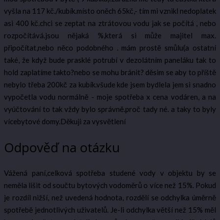
vyšla na 117 kč./kubík.místo oněch 65kč,- tím mi vznikl nedoplatek
asi 400 kč.chci se zeptat na ztrátovou vodu jak se počítá , nebo
rozpočítává.jsou nějaká %,která si může majitel max.
připočítat,nebo něco podobného . mám prostě smůlu(a ostatní
také, že když bude prasklé potrubí v dezolátním paneláku tak to
hold zaplatíme takto?nebo se mohu bránit? děsim se aby to příště
nebylo třeba 200kč za kubík.všude kde jsem bydlela jem si snadno
vypočetla vodu normálně - moje spotřeba x cena vodáren, a na
vyúčtování to tak vždy bylo správně.proč tady né. a taky to byly
vícebytové domy.Děkuji za vysvětlení
Odpověď na otázku
Vážená paní,celková spotřeba studené vody v objektu by se
neměla lišit od součtu bytových vodoměrů o více než 15%. Pokud
je rozdíl nižší, než uvedená hodnota, rozdělí se odchylka úměrně
spotřebě jednotlivých uživatelů. Je-li odchylka větší než 15% měl