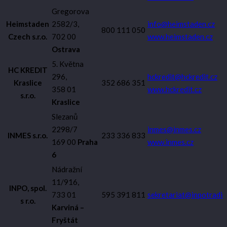
Gregorova
Heimstaden
2582/3,
info@heimstaden.cz
800 111 050
Czech s.r.o.
702 00
www.heimstaden.cz
Ostrava
5. Května
HC KREDIT
296,
hckredit@hckredit.cz
Kraslice
352 686 351
358 01
www.hckredit.cz
s.r.o.
Kraslice
Slezanů
2298/7
inmes@inmes.cz
INMES s.r.o.
233 336 833
169 00
Praha
www.inmes.cz
6
Nádražní
11/916,
INPO, spol.
733 01
595 391 811
sekretariat@inpotradin
s r.o.
Karviná –
Fryštát