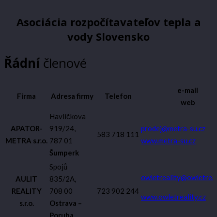
Asociácia rozpočítavateľov tepla a
vody Slovensko
Řádní
členové
e-mail
Firma
Adresa firmy
Telefon
web
Havlíčkova
APATOR-
919/24,
prodej@metra-su.cz
583 718 111
METRA s.r.o.
787 01
www.metra-su.cz
Šumperk
Spojů
owletreality@owletreal
AULIT
835/2A,
REALITY
708 00
723 902 244
www.owletreality.cz
s.r.o.
Ostrava –
Poruba