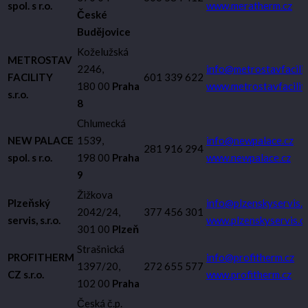
spol. s r.o.
www.meratherm.cz
České
Budějovice
Koželužská
METROSTAV
2246,
info@metrostavfacilit
FACILITY
601 339 622
180 00
Praha
www.metrostavfacility
s.r.o.
8
Chlumecká
NEW PALACE
1539,
info@newpalace.cz
281 916 294
spol. s r.o.
198 00
Praha
www.newpalace.cz
9
Žižkova
Plzeňský
info@plzenskyservis.c
2042/24,
377 456 301
servis, s.r.o.
www.plzenskyservis.c
301 00
Plzeň
Strašnická
PROFITHERM
info@profitherm.cz
1397/20,
272 655 577
CZ s.r.o.
www.profitherm.cz
102 00
Praha
Česká č.p.