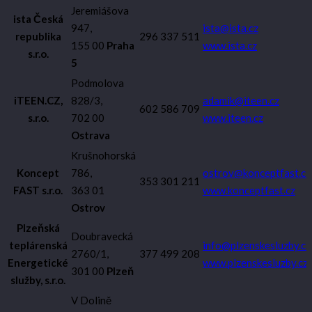
Jeremiášova
ista Česká
947,
ista@ista.cz
republika
296 337 511
155 00
Praha
www.ista.cz
s.r.o.
5
Podmolova
iTEEN.CZ,
828/3,
adamik@iteen.cz
602 586 709
s.r.o.
702 00
www.iteen.cz
Ostrava
Krušnohorská
Koncept
786,
ostrov@konceptfast.cz
353 301 211
FAST s.r.o.
363 01
www.konceptfast.cz
Ostrov
Plzeňská
Doubravecká
teplárenská
info@plzenskesluzby.cz
2760/1,
377 499 208
Energetické
www.plzenskesluzby.cz
301 00
Plzeň
služby, s.r.o.
V Dolině