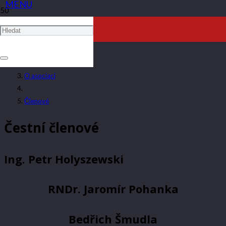
ČLENOVÉ
ARTAV
O asociaci
Členové
Čestní členové
Ing. Petr Holyszewski
RNDr. Jaromír Pohanka
Bedřich Šmudla