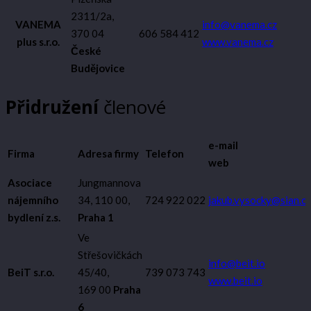
2311/2a,
VANEMA
info@vanema.cz
370 04
606 584 412
plus s.r.o.
www.vanema.cz
České
Budějovice
Přidružení
členové
e-mail
Firma
Adresa firmy
Telefon
web
Asociace
Jungmannova
nájemního
34, 110 00,
724 922 022
jakub.vysocky@sian.cz
bydlení z.s.
Praha 1
Ve
Střešovičkách
info@beit.io
BeiT s.r.o.
45/40,
739 073 743
www.beit.io
169 00
Praha
6