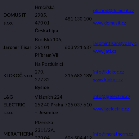
Hrnčířská
obchod@domusit.cz
DOMUS IT
2985,
481 130 100
s.r.o.
470 01
www.domusit.cz
Česká Lípa
Brodská 106,
jaromir.tisar@volny.cz
Jaromír Tisar
261 01
603 921 637
www.jati.cz
Příbram VIII
Na Pozdůlnici
270,
info@klokoc.cz
KLOKOČ s.r.o.
315 683 189
277 32
www.klokoc.cz
Byšice
info@lgelectric.cz
L&G
V lázních 224,
ELECTRIC
252 40
Praha
725 037 610
www.lgelectric.cz
s.r.o.
– Jesenice
Plzeňská
2311/2A,
MERATHERM
info@meratherm.cz
370 04
606 584 412