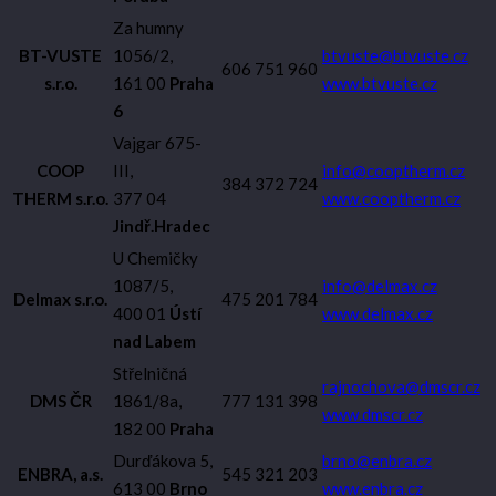
Za humny
BT-VUSTE
1056/2,
btvuste@btvuste.cz
606 751 960
s.r.o.
161 00
Praha
www.btvuste.cz
6
Vajgar 675-
COOP
III,
info@cooptherm.cz
384 372 724
THERM s.r.o.
377 04
www.cooptherm.cz
Jindř.Hradec
U Chemičky
1087/5,
info@delmax.cz
Delmax s.r.o.
475 201 784
400 01
Ústí
www.delmax.cz
nad Labem
Střelničná
rajnochova@dmscr.cz
DMS ČR
1861/8a,
777 131 398
www.dmscr.cz
182 00
Praha
Durďákova 5,
brno@enbra.cz
ENBRA, a.s.
545 321 203
613 00
Brno
www.enbra.cz