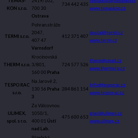
TEMAS-
2419/102,
temaskon@temaskon.c
734 442 435
KON s.r.o.
700 30
www.temaskon.cz
Ostrava
Pohran.stráže
2047,
dostal@termi.cz
TERMI s.r.o.
412 371 407
407 47
www.termi.cz
Varnsdorf
Krocínovská
therm@cmail.cz
THERM s.r.o.
3/801,
724 577 526
www.thermsro.cz
160 00
Praha
Na Jarově 2,
TESPO RAC
info@tesporac.cz
130 56
Praha
284 861 154
s.r.o.
www.tesporac.cz
3
Za Válcovnou
ULIMEX,
1050/1,
glasl@ulimex.cz
475 600 653
spol. s r.o.
400 01
Ústí
www.ulimex.cz
nad Lab.
Plzeňská