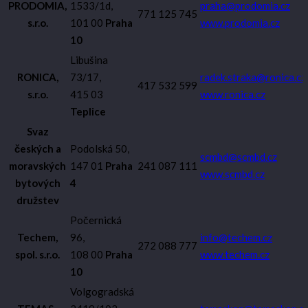
PRODOMIA,
1533/1d,
praha@prodomia.cz
771 125 745
s.r.o.
101 00
Praha
www.prodomia.cz
10
Libušina
RONICA,
73/17,
radek.straka@ronica.cz
417 532 599
s.r.o.
415 03
www.ronica.cz
Teplice
Svaz
českých a
Podolská 50,
scmbd@scmbd.cz
moravských
147 01
Praha
241 087 111
www.scmbd.cz
bytových
4
družstev
Počernická
Techem,
96,
info@techem.cz
272 088 777
spol. s.r.o.
108 00
Praha
www.techem.cz
10
Volgogradská