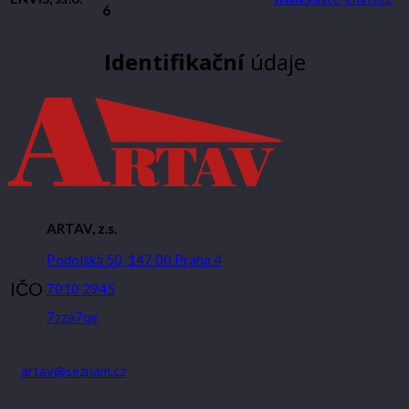
6
Identifikační
údaje
ARTAV, z.s.
Podolská 50, 147 00 Praha 4
IČO
7010 2945
7zza7qe
artav@seznam.cz