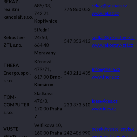
REKAZ-
685/33,
rekaz@seznam.cz
realitní
776 860 053
742 21
www.rekaz.cz
kancelář, s.r.o.
Kopřivnice
Střední
Rekostav-
24/50,
sedlar@rekostav-zti.c
547 353 413
ZTI, s.r.o.
664 48
www.rekostav-zti.cz
Moravany
Křenová
THERA
479/71,
info@thera.cz
Energo, spol.
543 211 435
617 00
Brno-
www.thera.cz
s r.o.
Komárov
Sládkova
TOM-
476/3,
ides@ides.cz
COMPUTER,
233 373 510
170 00
Praha
www.ides.cz
s.r.o.
7
Velflikova 10,
VUSTE
pesak@vuste-envis.cz
160 00
Praha
242 486 990
ENVIS, s.r.o.
www.vuste-envis.cz