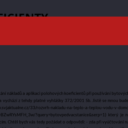
FICIENTY
ní nákladů a aplikaci polohových koeficientů při používání bytových
vychází z tehdy platné vyhlášky 372/2001 Sb. Jistě se mnou budete
alne.cz/33/rozvrh-nakladu-na-teplo-a-teplou-vodu-v-domovnic
sMFH_3w/?query=bytovpedvacstanice&serp=1) který je nepoc
cím. Chtěl bych vás tedy požádat o odpovědi: - zda při vyúčtování n