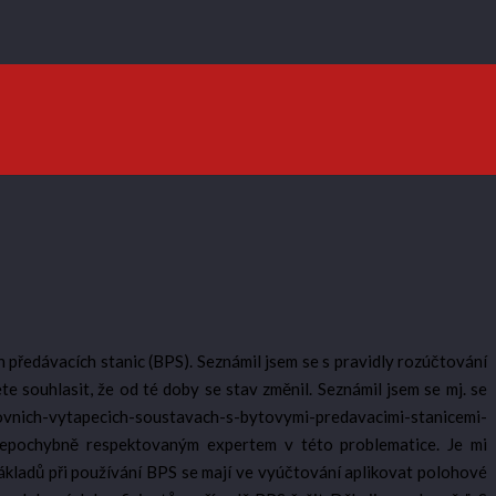
 předávacích stanic (BPS). Seznámil jsem se s pravidly rozúčtování
 souhlasit, že od té doby se stav změnil. Seznámil jsem se mj. se
h-vytapecich-soustavach-s-bytovymi-predavacimi-stanicemi-
hybně respektovaným expertem v této problematice. Je mi
ákladů při používání BPS se mají ve vyúčtování aplikovat polohové