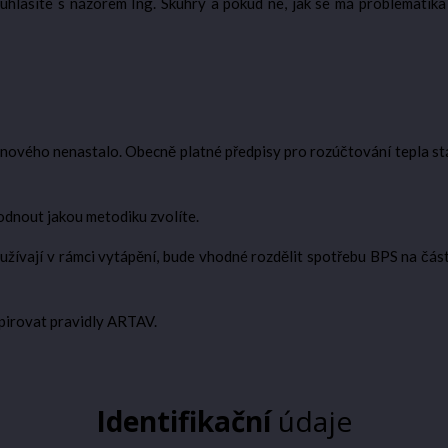
ouhlasíte s názorem Ing. Skuhry a pokud ne, jak se má problematik
ic nového nenastalo. Obecně platné předpisy pro rozúčtování tepla 
hodnout jakou metodiku zvolíte.
oužívají v rámci vytápění, bude vhodné rozdělit spotřebu BPS na čás
spirovat pravidly ARTAV.
Identifikační
údaje