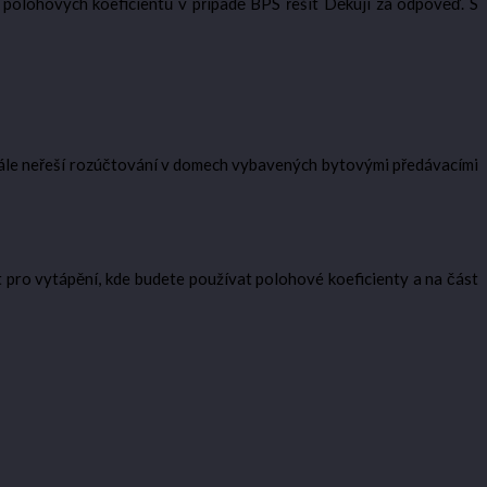
a polohových koeficientů v případě BPS řešit Děkuji za odpověď. S
stále neřeší rozúčtování v domech vybavených bytovými předávacími
t pro vytápění, kde budete používat polohové koeficienty a na část