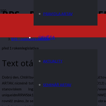
BPS – POLOHOVÉ KOE
PRAVIDLA ARTAV
ARTAV
OSVĚTA
BPS – polohové koeficienty
před 1 rokem
legislativa
Text otázky
AKTUALITY
Dobrý den, Chtěl bych se vás zeptat na váš názor ohledně vyúčtová
ARTAV, nicméně toto stanovisko je poměrně staré (z roku 2012) a 
SEMINÁŘ ARTAV
stanoviskem Ing. Jiřího Skuhry CSc, (https://www.svjaktu
uniqueidmRRWSbk196FNf8-jVUh4Enw0FdtkRpyJ6LWW_8GNWDBZwRY
rovněž známo, že se problematice věnujete a proto se na vás obra