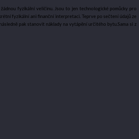
žádnou fyzikální veličinu. Jsou to jen technologické pomůcky pro
tní fyzikální ani finanční interpretaci. Teprve po sečtení údajů ze
ásledně pak stanovit náklady na vytápění určitého bytu.Sama si z