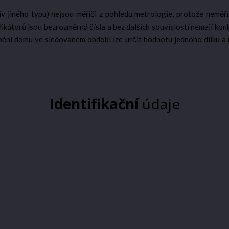
 jiného typu) nejsou měřiči z pohledu metrologie, protože neměří 
kátorů jsou bezrozměrná čísla a bez dalších souvislostí nemají konkré
pění domu ve sledovaném období lze určit hodnotu jednoho dílku a n
Identifikační
údaje