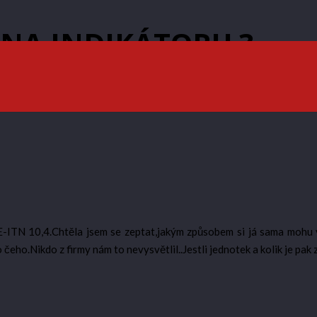
 NA INDIKÁTORU ?
-ITN 10,4.Chtěla jsem se zeptat,jakým způsobem si já sama mohu 
ho.Nikdo z firmy nám to nevysvětlil..Jestli jednotek a kolik je pak 