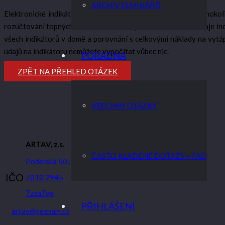
ARCHIV SEMINÁŘŮ
Elektronické indikátory topných nákladů (METRA nebo jakéhokoliv
rozúčtování topných nákladů.Jde o tzv. poměrové měření. Údaje indi
všech indikátorů v domě a porovnání s celkovými náklady na vytá
údajů na indikátoru nemůžete vypočítat vůbec nic.
PORADNA
ZPĚT NA PŘEHLED OTÁZEK
VŠECHNY OTÁZKY
ARTAV, z.s.
ČASTO KLADENÉ DOTAZY – FAQ
Podolská 50, 147 00 Praha 4
IČO
7010 2945
7zza7qe
PŘIHLÁŠENÍ
artav@seznam.cz