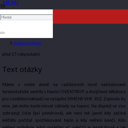
DOTAZ NA MĚŘENÍ
ARTAV
dotaz na měření
před 17 roky
ostatni
Text otázky
Máme v celém domě na radiátorech nově naistalované
termostatické ventily s hlavicí OVENTROP a dvojčinné idikátory
pro rozdělení nákladů na vytápění SIMENS VHE 30Z. Zajímalo by
mne, jak mohu kontrolovat náklady na topení. Na displeji se sice
zobrazují čísla (asi poměrová), ale není mě jasné kdy začíná
měřidlo počítat spotřebované teplo a kdy měření končí. Kdo
měření ovlivňuje, když ovládání vč. odečtů je bezdrátové a jak