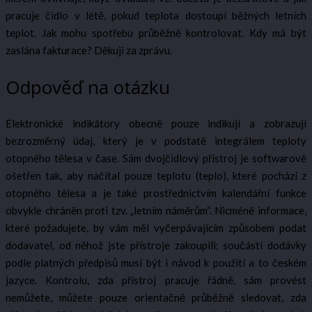
pracuje čidlo v létě, pokud teplota dostoupí běžných letních
teplot. Jak mohu spotřebu průběžně kontrolovat. Kdy má být
zaslána fakturace? Děkuji za zprávu.
Odpověď na otázku
Elektronické indikátory obecně pouze indikují a zobrazují
bezrozměrný údaj, který je v podstatě integrálem teploty
otopného tělesa v čase. Sám dvojčidlový přístroj je softwarově
ošetřen tak, aby načítal pouze teplotu (teplo), které pochází z
otopného tělesa a je také prostřednictvím kalendářní funkce
obvykle chráněn proti tzv. „letním náměrům“. Nicméně informace,
které požadujete, by vám měl vyčerpávajícím způsobem podat
dodavatel, od něhož jste přístroje zakoupili; součástí dodávky
podle platných předpisů musí být i návod k použití a to českém
jazyce. Kontrolu, zda přístroj pracuje řádně, sám provést
nemůžete, můžete pouze orientačně průběžně sledovat, zda