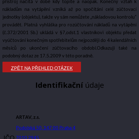
přístroj načítá v době kdy topíte a naopak. Konečný vztah k
nákladům na vytápění vzniká až po spočítání celé zúčtovací
jednotky (objektu), takže vy sám nemůžete „nákladovou kontrolu“
provádět. Platná vyhláška pro rozúčtování nákladů na vytápění
(č.372/2001 Sb.) ukládá v §7,odst.1 vlastníkovi objektu předat
vyúčtování konečným spotřebitelům nejpozději do 4 kalendářních
měsíců po ukončení zúčtovacího období.Odkazuji také na
podobný dotaz ze 17.5.2009 v této poradně.
ZPĚT NA PŘEHLED OTÁZEK
Identifikační
údaje
ARTAV, z.s.
Podolská 50, 147 00 Praha 4
IČO
7010 2945