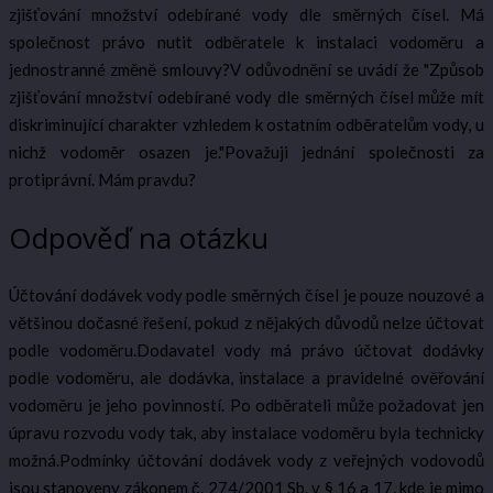
zjišťování množství odebírané vody dle směrných čísel. Má
společnost právo nutit odběratele k instalaci vodoměru a
jednostranné změně smlouvy?V odůvodnění se uvádí že "Způsob
zjišťování množství odebírané vody dle směrných čísel může mít
diskriminující charakter vzhledem k ostatním odběratelům vody, u
nichž vodoměr osazen je."Považuji jednání společnosti za
protiprávní. Mám pravdu?
Odpověď na otázku
Účtování dodávek vody podle směrných čísel je pouze nouzové a
většinou dočasné řešení, pokud z nějakých důvodů nelze účtovat
podle vodoměru.Dodavatel vody má právo účtovat dodávky
podle vodoměru, ale dodávka, instalace a pravidelné ověřování
vodoměru je jeho povinností. Po odběrateli může požadovat jen
úpravu rozvodu vody tak, aby instalace vodoměru byla technicky
možná.Podmínky účtování dodávek vody z veřejných vodovodů
jsou stanoveny zákonem č. 274/2001 Sb. v § 16 a 17, kde je mimo