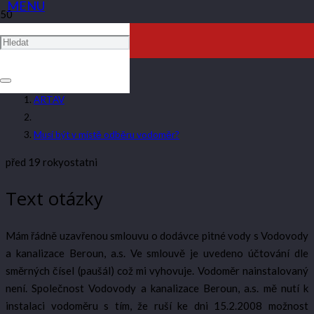
MUSÍ BÝT V MÍSTĚ ODBĚRU
VODOMĚR?
ARTAV
Musí být v místě odběru vodoměr?
před 19 roky
ostatni
Text otázky
Mám řádně uzavřenou smlouvu o dodávce pitné vody s Vodovody
a kanalizace Beroun, a.s. Ve smlouvě je uvedeno účtování dle
směrných čísel (paušál) což mi vyhovuje. Vodoměr nainstalovaný
není. Společnost Vodovody a kanalizace Beroun, a.s. mě nutí k
instalaci vodoměru s tím, že ruší ke dni 15.2.2008 možnost