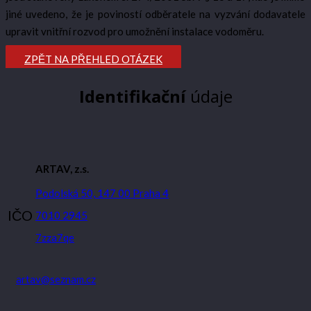
jiné uvedeno, že je poviností odběratele na vyzvání dodavatele
upravit vnitřní rozvod pro umožnění instalace vodoměru.
ZPĚT NA PŘEHLED OTÁZEK
Identifikační
údaje
ARTAV, z.s.
Podolská 50, 147 00 Praha 4
IČO
7010 2945
7zza7qe
artav@seznam.cz