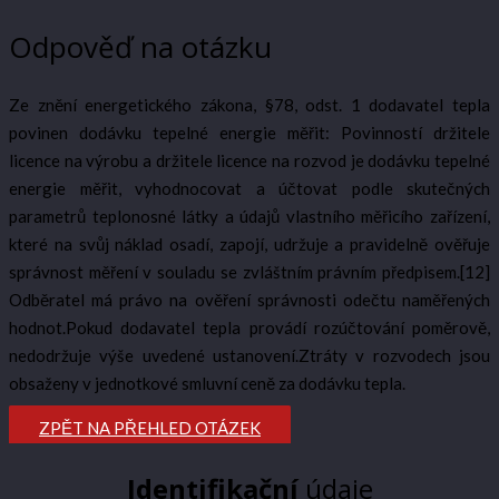
Odpověď na otázku
Ze znění energetického zákona, §78, odst. 1 dodavatel tepla
povinen dodávku tepelné energie měřit: Povinností držitele
licence na výrobu a držitele licence na rozvod je dodávku tepelné
energie měřit, vyhodnocovat a účtovat podle skutečných
parametrů teplonosné látky a údajů vlastního měřicího zařízení,
které na svůj náklad osadí, zapojí, udržuje a pravidelně ověřuje
správnost měření v souladu se zvláštním právním předpisem.[12]
Odběratel má právo na ověření správnosti odečtu naměřených
hodnot.Pokud dodavatel tepla provádí rozúčtování poměrově,
nedodržuje výše uvedené ustanovení.Ztráty v rozvodech jsou
obsaženy v jednotkové smluvní ceně za dodávku tepla.
ZPĚT NA PŘEHLED OTÁZEK
Identifikační
údaje