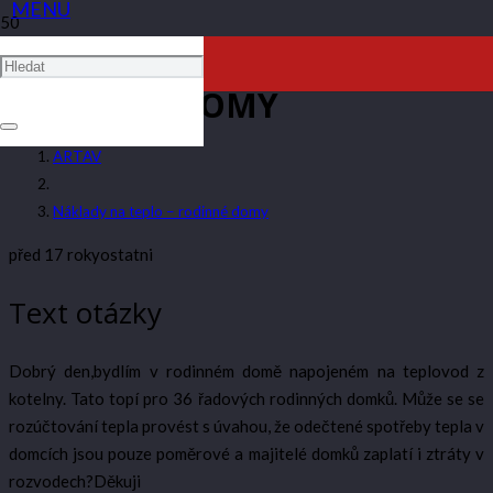
NÁKLADY NA TEPLO –
RODINNÉ DOMY
ARTAV
Náklady na teplo – rodinné domy
před 17 roky
ostatni
Text otázky
Dobrý den,bydlím v rodinném domě napojeném na teplovod z
kotelny. Tato topí pro 36 řadových rodinných domků. Může se se
rozúčtování tepla provést s úvahou, že odečtené spotřeby tepla v
domcích jsou pouze poměrové a majitelé domků zaplatí i ztráty v
rozvodech?Děkuji