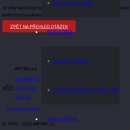
ARCHIV SEMINÁŘŮ
Je vždy lepší, když odečty všech měřidel a indikátorů ve zúčtovac
konkrétních podmínek.
ZPĚT NA PŘEHLED OTÁZEK
PORADNA
VŠECHNY OTÁZKY
ARTAV, z.s.
Podolská 50, 147 00 Praha 4
IČO
7010 2945
ČASTO KLADENÉ DOTAZY – FAQ
7zza7qe
artav@seznam.cz
PŘIHLÁŠENÍ
© 1999 – 2020
ARTAV
, z.s.