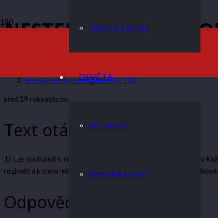
NESTEJNÉ TERMÍNY O
PRAVIDLA ARTAV
ARTAV
OSVĚTA
Nestejné termíny odečtů pro ÚT a TUV
před 19 roky
ostatni
Text otázky
AKTUALITY
1) Lze souhlasit s nestejnými termíny odečtů pro ÚT a TUV u každ
rozhodl, a k tomu ještě není plněna nutná podmínka zjištění celk
SEMINÁŘ ARTAV
Odpověď na otázku