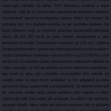
vyplývající náklady na ohřev TUV. Množství studené a teplé
užitkové vody je ve vyúčtování penalizačně navýšeno dokonce
čtyřnásobně oproti provedenému odečtu, který byl vhozen do
schránky SVJ. Pro doplnění uvádím, že jak spotřeba studené, tak
teplé užitkové vody se u bytové jednotka dlouhodobě pohybuje
okolo 30 m3. SVJ tvrdí, že jsme odečet neodevzdali a jako
penalizaci provedlo čtyřnásobné navýšení na 120 m3. Celková
částka předloženého vyúčtování tímto penalizační vyúčtováním v
součtu za teplou a studenou vodu narostlo o cca 15 000 Kč což je
nárůst na 1,5 násobek částky dlouholetých celkových nákladů na
vodu a energie. Je SVJ oprávněno provést takovouto penalizaci,
kdy tvrdí že jeho výši schválilo shromáždění SVJ několik let
nazpět, nebo se musí držet vyhlášky? Je SVJ případně povinno
upozornit člena „opakovaně a prokazatelně“ že odečet nedorazil
do schránky anebo může přímo uplatnit tuto represi v rámci
vyúčtování kdy člen nemá jak prokázat, že odečet do schránky
opravdu vhodil. Jakou váhu má obecné usnesení, kdy o způsobu
rozúčtování cen služeb na jednotky rozhoduje shromáždění SVJ?