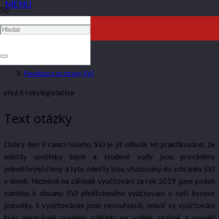
PENALIZACE ZE STRANY SVJ
ARTAV
Penalizace ze strany SVJ
před 6 roky
legislativa
Text otázky
Dobrý den V rámci našeho SVJ je již několik let praktikováno, že
odečty spotřeby teplé a studené vody jsou prováděny
jednotlivými členy a tyto odečty jsou vhazovány do schránky SVJ
v domě. Nicméně na základě vyúčtování za rok 2019 jsme podali
námitku k obsahu SVJ předloženého vyúčtovaní u naší bytové
jednotky. S vyúčtováním jsme nesouhlasili, neboť ve vyúčtování
byly nesprávně uvedeny náklady na vodné, stočné a rovněž