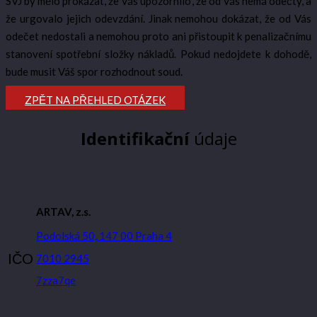
SVJ by mělo prokázat, že Vás upozornilo, že od Vás nemá odečty, a
že urgovalo jejich odevzdání. Jinak nemohou dokázat, že od Vás
odečet nedostali a nemohou proto ani přistoupit k penalizačnímu
stanovení spotřební složky nákladů. Pokud nedojdete k dohodě,
bude musit Váš spor rozhodnout soud.
ZPĚT NA PŘEHLED OTÁZEK
Identifikační
údaje
ARTAV, z.s.
Podolská 50, 147 00 Praha 4
IČO
7010 2945
7zza7qe