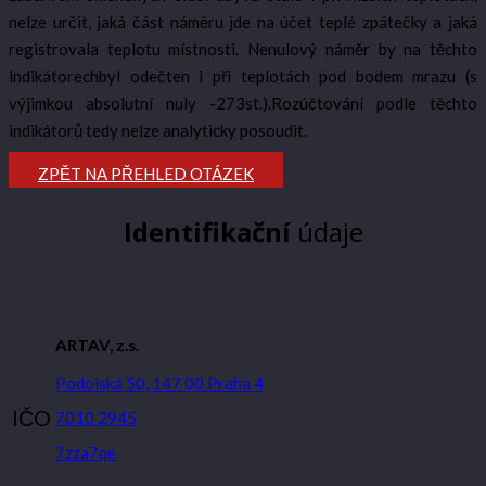
nelze určit, jaká část náměru jde na účet teplé zpátečky a jaká
registrovala teplotu místnosti. Nenulový náměr by na těchto
indikátorechbyl odečten i při teplotách pod bodem mrazu (s
výjimkou absolutní nuly -273st.).Rozúčtování podle těchto
indikátorů tedy nelze analyticky posoudit.
ZPĚT NA PŘEHLED OTÁZEK
Identifikační
údaje
ARTAV, z.s.
Podolská 50, 147 00 Praha 4
IČO
7010 2945
7zza7qe