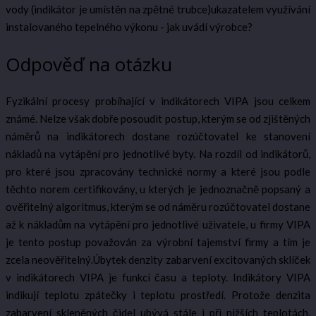
vody (indikátor je umístěn na zpětné trubce)ukazatelem využívání
instalovaného tepelného výkonu - jak uvádí výrobce?
Odpověď na otázku
Fyzikální procesy probíhající v indikátorech VIPA jsou celkem
známé. Nelze však dobře posoudit postup, kterým se od zjištěných
náměrů na indikátorech dostane rozúčtovatel ke stanovení
nákladů na vytápění pro jednotlivé byty. Na rozdíl od indikátorů,
pro které jsou zpracovány technické normy a které jsou podle
těchto norem certifikovány, u kterých je jednoznačně popsaný a
ověřitelný algoritmus, kterým se od náměru rozúčtovatel dostane
až k nákladům na vytápění pro jednotlivé uživatele, u firmy VIPA
je tento postup považován za výrobní tajemství firmy a tím je
zcela neověřitelný.Úbytek denzity zabarvení excitovaných sklíček
v indikátorech VIPA je funkcí času a teploty. Indikátory VIPA
indikují teplotu zpátečky i teplotu prostředí. Protože denzita
zabarvení skleněných čidel ubývá stále i při nižších teplotách,