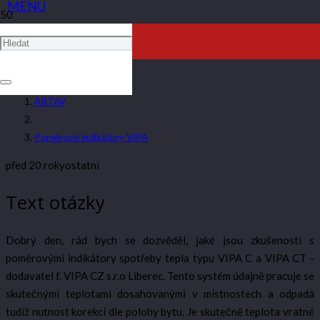
POMĚROVÉ INDIKÁTORY
VIPA
ARTAV
Poměrové indikátory VIPA
před 20 roky
ostatni
Text otázky
Dobrý den, rád bych se dozvěděl, jaké jsou zkušenosti s
poměrovými indikátory spotřeby tepla typu VIPA C a VIPA CT -
dodavatel f. VIPA CZ s.r.o Liberec. Tento systém údajně pracuje se
skutečnými teplotami dosahovanými v místnostech a odpadá
tudíž nutnost korekcí dle polohy bytu. Je skutečně teplota vratné