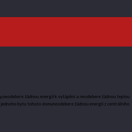
dy,neodebere žádnou energii k vytápění a neodebere žádnou teplou
k jednoho bytu tohoto domuneodebere žádnou energii z centrálního