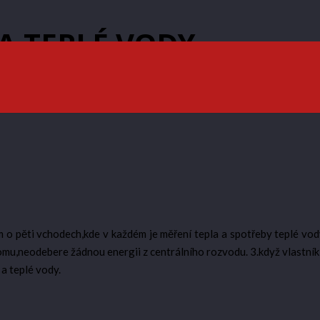
A TEPLÉ VODY
m o pěti vchodech,kde v každém je měření tepla a spotřeby teplé vo
omu,neodebere žádnou energii z centrálního rozvodu. 3.když vlastní
a teplé vody.