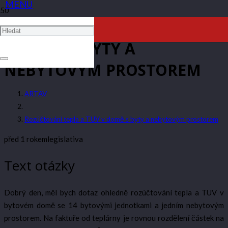
ROZÚČTOVÁNÍ TEPLA A TUV
V DOMĚ S BYTY A
NEBYTOVÝM PROSTOREM
ARTAV
Rozúčtování tepla a TUV v domě s byty a nebytovým prostorem
před 1 rokem
legislativa
Text otázky
Dobrý den, měl bych dotaz ohledně rozúčtování tepla a TUV v
bytovém domě se 14 bytovými jednotkami a jedním nebytovým
prostorem. Na faktuře od teplárny je rovnou rozdělení částek na