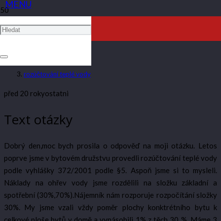
ROZÚČTOVÁNÍ TEPLÉ VODY
ARTAV
rozúčtování teplé vody
před 20 roky
ostatni
Text otázky
Dobrý den,moc bych prosila o odpověď na moji otázku. Letos
poprve jsme v bytovém družstvu provedli rozúčtování teplé vody
podle vyhlášky 372/2001 podle §5. Aspoň jsme si to mysleli.
Náklady na ohřev vody jsme rozdělili na složku základní a
spotřební (30%,70%).Nájemník nám rozporuje rozpočítání složky
30%. My jsme vzali vždy poměr plochy konktrétního bytu k
celkové ploše bytů v domě a vynásobili 1% z těch 30 %. Máme 3