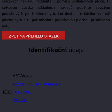
celkových nákladů) rozdělíte v poměru podlahových ploch, tj,
celkovou částku základních nákladů podělíte součtem
podlahových ploch všech bytů, tím dostanete částku na 1m2
plochy bytu a tu pak násobíte podlahovou plochou příslušného
bytu.
ZPĚT NA PŘEHLED OTÁZEK
Identifikační
údaje
ARTAV, z.s.
Podolská 50, 147 00 Praha 4
IČO
7010 2945
7zza7qe