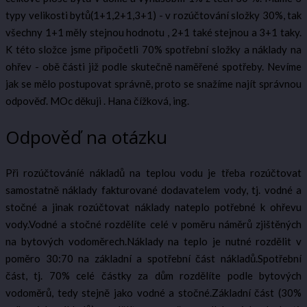
typy velikosti bytů(1+1,2+1,3+1) - v rozúčtování složky 30%, tak
všechny 1+1 měly stejnou hodnotu , 2+1 také stejnou a 3+1 taky.
K této složce jsme připočetli 70% spotřební složky a náklady na
ohřev - obě části již podle skutečně naměřené spotřeby. Nevíme
jak se mělo postupovat správně, proto se snažíme najít správnou
odpověď. MOc děkuji . Hana čížková, ing.
Odpověď na otázku
Při rozúčtováníé nákladů na teplou vodu je třeba rozúčtovat
samostatně náklady fakturované dodavatelem vody, tj. vodné a
stočné a jinak rozúčtovat náklady nateplo potřebné k ohřevu
vody.Vodné a stočné rozdělíte celé v poměru náměrů zjištěných
na bytových vodoměrech.Náklady na teplo je nutné rozdělit v
poměro 30:70 na základní a spotřební část nákladů.Spotřební
část, tj. 70% celé částky za dům rozdělíte podle bytových
vodoměrů, tedy stejně jako vodné a stočné.Základní část (30%