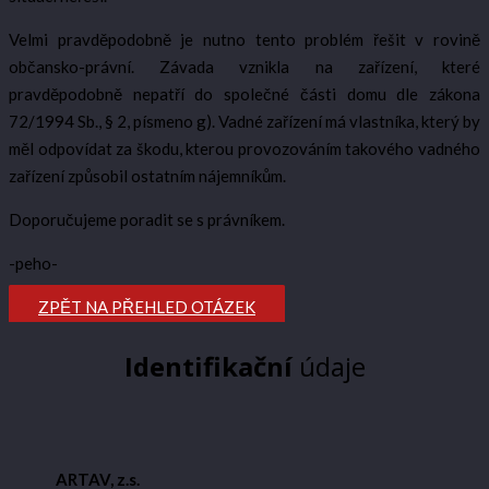
Velmi pravděpodobně je nutno tento problém řešit v rovině
občansko-právní. Závada vznikla na zařízení, které
pravděpodobně nepatří do společné části domu dle zákona
72/1994 Sb., § 2, písmeno g). Vadné zařízení má vlastníka, který by
měl odpovídat za škodu, kterou provozováním takového vadného
zařízení způsobil ostatním nájemníkům.
Doporučujeme poradit se s právníkem.
-peho-
ZPĚT NA PŘEHLED OTÁZEK
Identifikační
údaje
ARTAV, z.s.