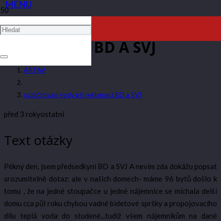
ROZÚČTOVÁNÍ VODY PŘI
REKLAMACI BD A SVJ
ARTAV
rozúčtování vody při reklamaci BD a SVJ
před 3 roky
ostatni
Text otázky
Pěkný den, jsem předsedkyní BD a SVJ A nevím zda dokážu popsat
srozumitelně dotaz: ale v našich domech- máme 96 bytů došlo k
tomu , že na jedné stoupačce u jedné nájemnice se míchala delší
domu cca půl roku chybou vadné bidetové spršky a propojovacího
dílu teplá voda do studené...tudíž všem nájemníkům na dané