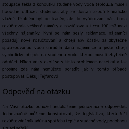
stoupače tekla z kohoutku studené vody voda teplou...a museli
hooodně odtáčet studenou, aby se dostali aspoń k maličko
vlažné. Problém byl odstraněn, ale do vyúčtování nám firma
rozúčtovala veškeré náměry a rozúčtovala i cca 100 m3 mezi
všechny nájemníky. Nyní se nám sešly reklamace, nájemníci
požadují nové rozúčtování a chtějí aby částku za zbytečně
spotřebovanou vodu uhradila daná nájemnice a ještě chtějí
symbolicky přispět na studenou vodu kterou museli zbytečně
odtáčet. Nikdo ani v okolí se s tímto problémem nesetkal a tak
prosíme zda nám nemůžete poradit jak v tomto případě
postupovat. Děkuji Fejfarová
Odpověď na otázku
Na Vaši otázku bohužel nedokážeme jednoznačně odpovědět.
Jednoznačně můžeme konstatovat, že legislativa, která řeší
rozúčtování nákladů na spotřebu teplé a studené vody, podobnou
situaci neřeší.