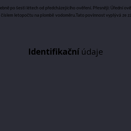
ě po šesti létech od předcházejícího ověření. Přesněji: Úřední ověř
 číslem letopočtu na plombě vodoměru.Tato povinnost vyplývá ze zá
Identifikační
údaje