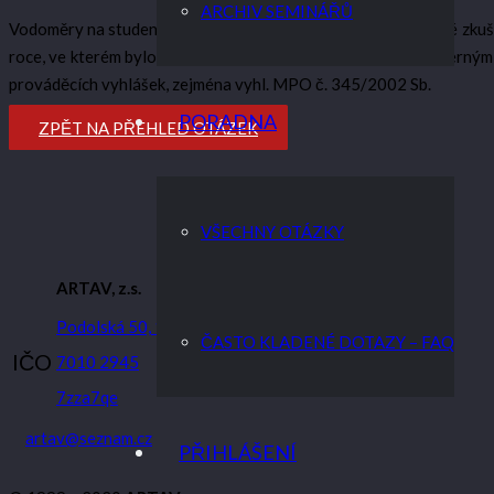
ARCHIV SEMINÁŘŮ
Vodoměry na studenou vodu se musí ověřovat v autorizované zkušebn
roce, ve kterém bylo provedeno, a který je vyznačen dvouciferným
prováděcích vyhlášek, zejména vyhl. MPO č. 345/2002 Sb.
PORADNA
ZPĚT NA PŘEHLED OTÁZEK
VŠECHNY OTÁZKY
ARTAV, z.s.
Podolská 50, 147 00 Praha 4
ČASTO KLADENÉ DOTAZY – FAQ
IČO
7010 2945
7zza7qe
artav@seznam.cz
PŘIHLÁŠENÍ