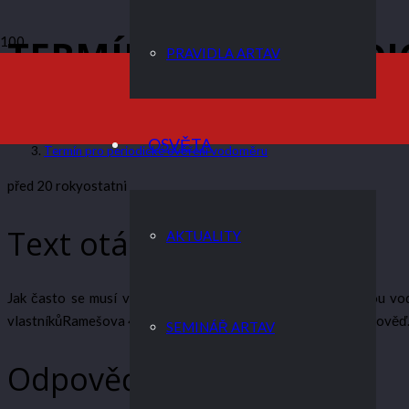
TERMÍN PRO PERIOD
PRAVIDLA ARTAV
ARTAV
OSVĚTA
Termín pro periodické ověření vodoměru
před 20 roky
ostatni
Text otázky
AKTUALITY
Jak často se musí vyměňovat bytové vodoměry na studenou vodu?
vlastníkůRamešova 4, 612 00 Brno.Děkuji předem za vaši odpověď
SEMINÁŘ ARTAV
Odpověď na otázku