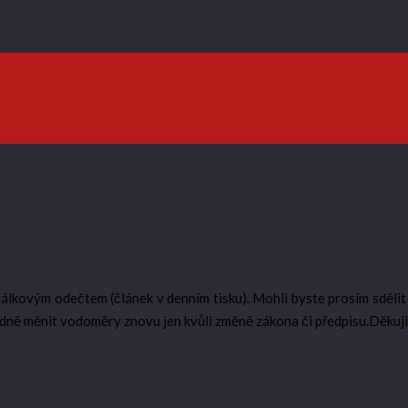
lkovým odečtem (článek v denním tisku). Mohli byste prosím sdělit
ně měnit vodoměry znovu jen kvůli změně zákona či předpisu.Děkuji 