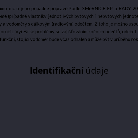
ámo nic o jeho případné přípravě.Podle SMěRNICE EP a RADY 2012
ě (případně vlastníky jednotlivých bytových i nebytových jednotek
y a vodoměry s dálkovým (radiovým) odečtem. Z toho je možno usoudi
oručit. Vyřeší se problémy se zajišťováním ročních odečtů, odečet
funkční, stojící vodoměr bude včas odhalen a může být v průběhu ro
Identifikační
údaje