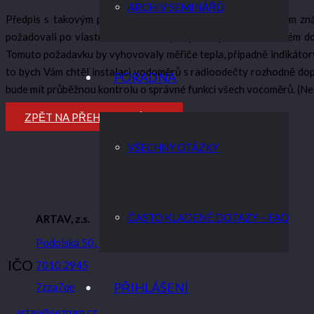
ARCHIV SEMINÁŘŮ
Předpis s takovým požadavkem v čR nebyl vydán a není nám zn
požadovali po vlastnících domů, aby nájemce jednotek ve svém dom
Tomuto požadavku by vyhovovaly měřiče tepla, případně indikátor
to bych Vám chtěl instalaci vodoměrů s radioodečty rozhodně dop
PORADNA
bude mít průběžnou kontrolu o správné funkci všech vocoměrů. (Ne
ZPĚT NA PŘEHLED OTÁZEK
VŠECHNY OTÁZKY
ČASTO KLADENÉ DOTAZY – FAQ
ARTAV, z.s.
Podolská 50, 147 00 Praha 4
IČO
7010 2945
PŘIHLÁŠENÍ
7zza7qe
artav@seznam.cz