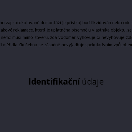
ho zaprotokolované demontáži je přístroj buď likvidován nebo odeslá
 takové reklamace, která je uplatněna písemně u vlastníka objektu, 
v němž musí mimo závěru, zda vodoměr vyhovuje či nevyhovuje zák
 díl měřidla.Zkušebna se zásadně nevyjadřuje spekulativním způsobe
Identifikační
údaje