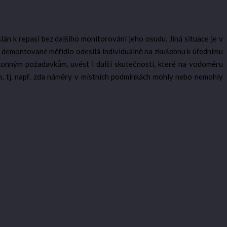
n k repasi bez dalšího monitorování jeho osudu. Jiná situace je v
se demontované měřidlo odesílá individuálně na zkušebnu k úřednímu
onným požadavkům, uvést i další skutečnosti, které na vodoměru
m, tj. např. zda náměry v místních podmínkách mohly nebo nemohly