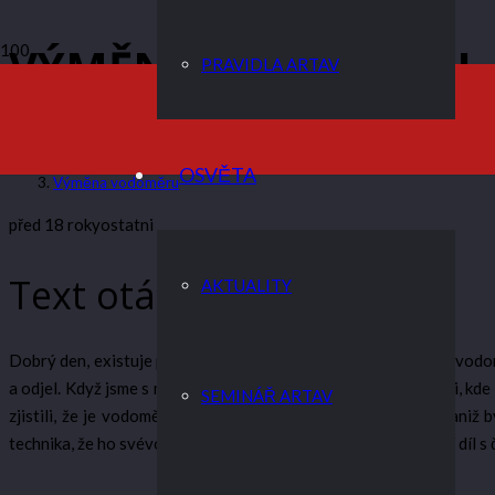
VÝMĚNA VODOMĚRU
PRAVIDLA ARTAV
ARTAV
OSVĚTA
Výměna vodoměru
před 18 roky
ostatni
Text otázky
AKTUALITY
Dobrý den, existuje prosím nějaký předpis, jak se má naložit s vod
a odjel. Když jsme s majitelem bytu (bydlím v pronájmu) pátrali, kd
SEMINÁŘ ARTAV
zjistili, že je vodoměr dobrý, ale to, jak mohl natáčet vodu, an
technika, že ho svévolně opravil, případně přemontoval přední díl 