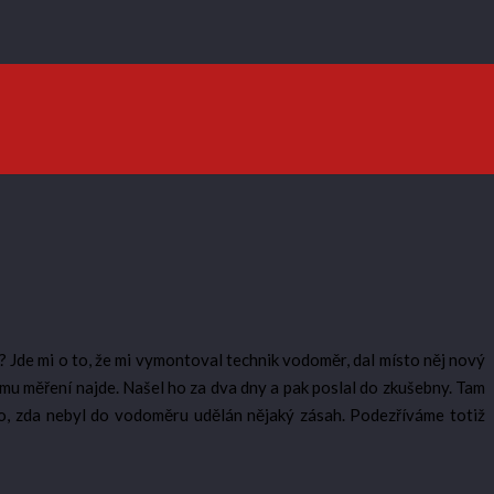
? Jde mi o to, že mi vymontoval technik vodoměr, dal místo něj nový
tomu měření najde. Našel ho za dva dny a pak poslal do zkušebny. Tam
 to, zda nebyl do vodoměru udělán nějaký zásah. Podezříváme totiž