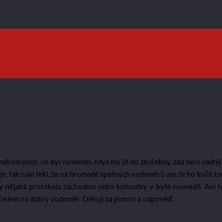
oměrem poté, co byl vyměněn, když má jít do zkušebny, zda není vadný
e je, tak nám řekl, že na hromadě špatných vodoměrů ale že ho kvůli 
iž by nějaká protékala záchodem nebo kohoutky v bytě neuvedli. Ani
s číslem na dobrý vodoměr. Děkuji za pomoc a odpověď.