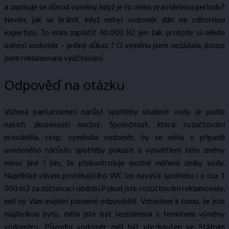
a zapisuje se důvod výměny, když je to mimo pravidelnou periodu?
Nevím, jak se bránit, když nebyl vodoměr dán na odbornou
expertizu. To mám zaplatit 40.000 Kč jen tak, protože si někdo
odnesl vodoměr - jediný důkaz ? O výměnu jsem nežádala, pouze
jsem reklamovala vyúčtování.
Odpověď na otázku
Vážená paní,enormní nárůst spotřeby studené vody je podle
našich zkušeností možný. Společnost, která rozúčtování
prováděla, resp. vyměnila vodoměr, by se měla v případě
uvedeného nárůstu spotřeby pokusit o vysvětlení této změny
mimo jiné i tím, že překontroluje možné měřené úniky vody.
Například vlivem protékajícího WC lze navýšit spotřebu i o cca 1
000 m3 za zúčtovací období.Pokud jste rozúčtování reklamovala,
měl by Vám majitel písemně odpovědět. Vzhledem k tomu, že jste
majitelkou bytu, měla jste být seznámena s termínem výměny
vodoměru. Původní vodoměr měl být přezkoušen ve Státním