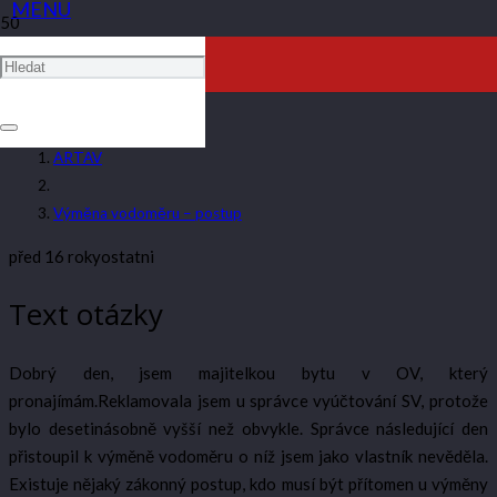
VÝMĚNA VODOMĚRU –
POSTUP
ARTAV
Výměna vodoměru – postup
před 16 roky
ostatni
Text otázky
Dobrý den, jsem majitelkou bytu v OV, který
pronajímám.Reklamovala jsem u správce vyúčtování SV, protože
bylo desetinásobně vyšší než obvykle. Správce následující den
přistoupil k výměně vodoměru o níž jsem jako vlastník nevěděla.
Existuje nějaký zákonný postup, kdo musí být přítomen u výměny