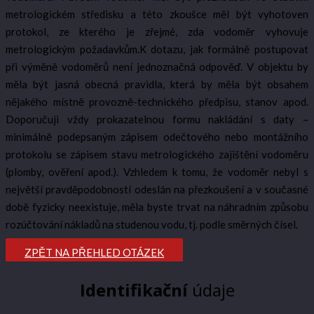
metrologickém středisku a této zkoušce měl být vyhotoven
protokol, ze kterého je zřejmé, zda vodoměr vyhovuje
metrologickým požadavkům.K dotazu, jak formálně postupovat
při výměně vodoměrů není jednoznačná odpověď. V objektu by
měla být jasná obecná pravidla, která by měla být obsahem
nějakého místně provozně-technického předpisu, stanov apod.
Doporučuji vždy prokazatelnou formu nakládání s daty –
minimálně podepsaným zápisem odečtového nebo montážního
protokolu se zápisem stavu metrologického zajištění vodoměru
(plomby, ověření apod.). Vzhledem k tomu, že vodoměr nebyl s
největší pravděpodobností odeslán na přezkoušení a v současné
době fyzicky neexistuje, měla byste trvat na náhradním způsobu
rozúčtování nákladů na studenou vodu, tj. podle směrných čísel.
ZPĚT NA PŘEHLED OTÁZEK
Identifikační
údaje