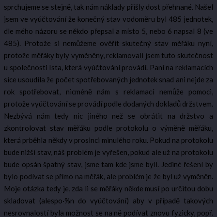
sprchujeme se stejně, tak nám náklady přišly dost přehnané. Našel
jsem ve vyúčtování že konečný stav vodoměru byl 485 jednotek,
dle mého názoru se někdo přepsal a místo 5, nebo 6 napsal 8 (ve
485). Protože si nemůžeme ověřit skutečný stav měřáku nyní,
protože měřáky byly vyměněny, reklamovali jsem tuto skutečnost
u společnosti Ista, která vyúčtování provádí. Paní na reklamacích
sice usoudila že počet spotřebovaných jednotek snad ani nejde za
rok spotřebovat, nicméně nám s reklamací nemůže pomoci,
protože vyúčtování se provádí podle dodaných dokladů držstvem.
Nezbývá nám tedy nic jiného než se obrátit na držstvo a
zkontrolovat stav měřáku podle protokolu o výměně měřáku,
která prběhla někdy v prosinci minulého roku. Pokud na protokolu
bude nižší stav, náš problém je vyřešen, pokud ale už na protokolu
bude opsán špatný stav, jsme tam kde jsme byli. Jediné řešení by
bylo podívat se přímo na měřák, ale problém je že byl už vyměněn.
Moje otázka tedy je, zda li se měřáky někde musí po určitou dobu
skladovat (alespo·%n do vyúčtování) aby v případě takových
nesrovnalostí byla možnost se na ně podívat znovu fyzicky, popř.