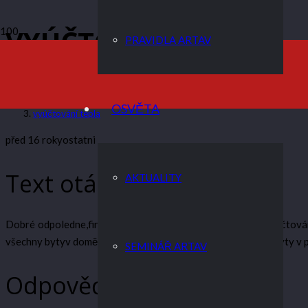
VYÚČTOVÁNÍ TEPLA
PRAVIDLA ARTAV
ARTAV
OSVĚTA
vyúčtování tepla
před 16 roky
ostatni
Text otázky
AKTUALITY
Dobré odpoledne,firma, která provádí odečet a následnévyúčtován
všechny bytyv domě stejný počet žeber. Krajové,přízemní a byty v
SEMINÁŘ ARTAV
Odpověď na otázku