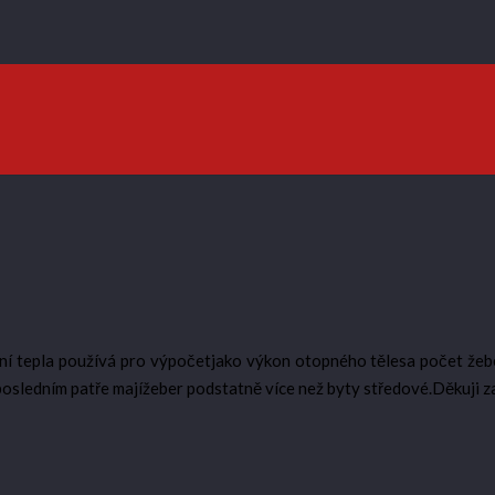
í tepla používá pro výpočetjako výkon otopného tělesa počet žeber
 posledním patře majížeber podstatně více než byty středové.Děkuji