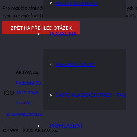
ARCHIV SEMINÁŘŮ
Pro rozúčtování nákladů na vytápění pomocí indikátorů topných n
typu a rozměrů a liší se jen počtem článků. Postup rozúčtovatele j
ZPĚT NA PŘEHLED OTÁZEK
PORADNA
VŠECHNY OTÁZKY
ARTAV, z.s.
Podolská 50, 147 00 Praha 4
IČO
7010 2945
ČASTO KLADENÉ DOTAZY – FAQ
7zza7qe
artav@seznam.cz
PŘIHLÁŠENÍ
© 1999 – 2020
ARTAV
, z.s.