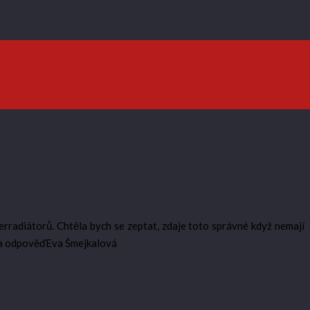
radiátorů. Chtěla bych se zeptat, zdaje toto správné když nemají
 za odpověďEva Šmejkalová