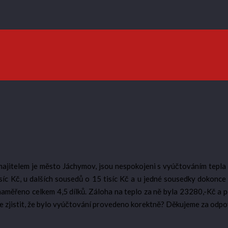
ajitelem je město Jáchymov, jsou nespokojeni s vyúčtováním tepla a
íc Kč, u dalších sousedů o 15 tisíc Kč a u jedné sousedky dokonce 
aměřeno celkem 4,5 dílků. Záloha na teplo za ně byla 23280,-Kč a p
e zjistit, že bylo vyúčtování provedeno korektně? Děkujeme za odpo