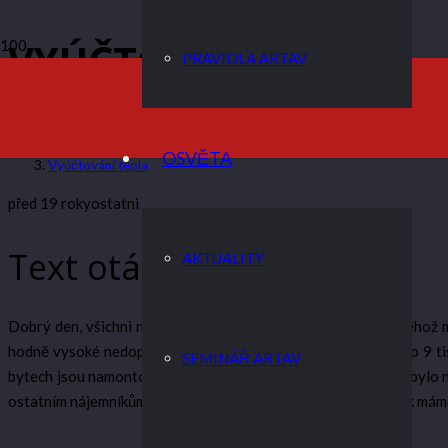
VYÚČTOVÁNÍ TEPLA
PRAVIDLA ARTAV
ARTAV
OSVĚTA
Vyúčtování tepla
před 19 roky
ostatni
Text otázky
AKTUALITY
Dobrý den, všichni nájemníci našeho domu- jedná se o dům,jehož m
hodně vysoké nedoplatky za teplo,u nás konkrétně se jedná o 9 tis
SEMINÁŘ ARTAV
bytech jsou namontovány měřáky tepla a např. v našem bytě bylo n
ostatním nájemníkům připadá tato částka poněkud vysoká. Jak mám