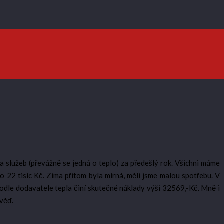
 služeb (převážně se jedná o teplo) za předešlý rok. Všichni máme
o 22 tisíc Kč. Zima přitom byla mírná, měli jsme malou spotřebu. V
odle dodavatele tepla činí skutečné náklady výši 32569,-Kč. Mně i
věď.