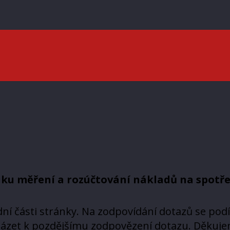
ku měření a rozúčtování nákladů na spotře
ní části stránky. Na zodpovídání dotazů se pod
házet k pozdějšímu zodpovězení dotazu. Děkuje