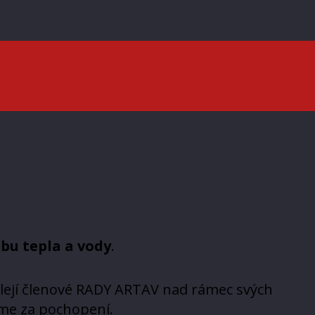
bu tepla a vody
.
ílejí členové RADY ARTAV nad rámec svých
me za pochopení.