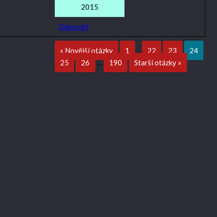
2015
Odpověď
« Novější otázky
1
…
22
23
24
25
26
…
190
Starší otázky »