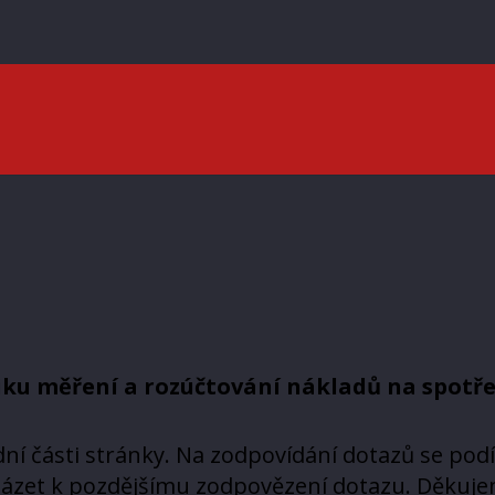
ku měření a rozúčtování nákladů na spotře
ní části stránky. Na zodpovídání dotazů se pod
házet k pozdějšímu zodpovězení dotazu. Děkuje