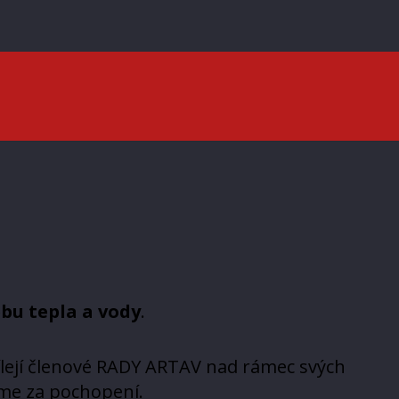
bu tepla a vody
.
ílejí členové RADY ARTAV nad rámec svých
me za pochopení.