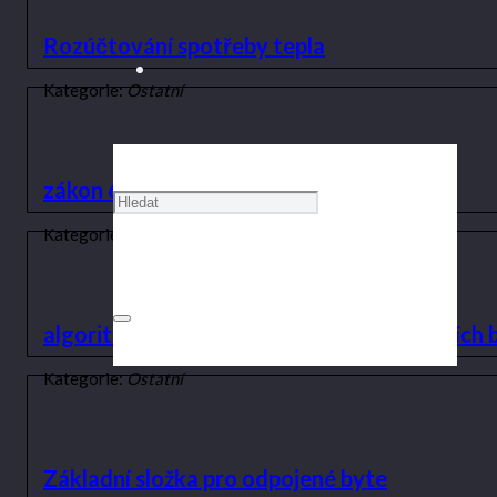
Rozúčtování spotřeby tepla
Kategorie:
Ostatní
zákon 67/13
Kategorie:
Ostatní
algoritmus rozúčtování tepla u podlimitních 
Kategorie:
Ostatní
Základní složka pro odpojené byte