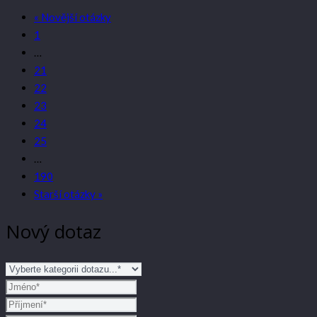
« Novější otázky
1
…
21
22
23
24
25
…
190
Starší otázky »
Nový dotaz