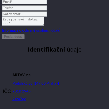
Informace o ochraně osobních údajů
Poslat dotaz
Identifikační
údaje
ARTAV, z.s.
Podolská 50, 147 00 Praha 4
IČO
7010 2945
7zza7qe