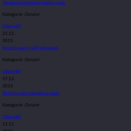
Tepelná energie pro teplou vodu
Kategorie:
Ostatní
Odpověď
21.12.
2015
Rozúčtování v pěti vchodech
Kategorie:
Ostatní
Odpověď
17.12.
2015
Rozúčtování nákladů na teplo
Kategorie:
Ostatní
Odpověď
11.12.