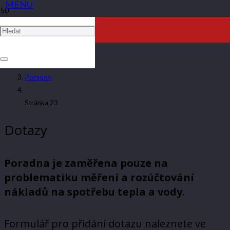
PORADNA
ARTAV
Poradna
Stránka 23
Dotazy
Poradna je zaměřena pouze na
problematiku měření a rozúčtování
nákladů na spotřebu tepla a vody
.
Formulář pro přidání dotazu naleznete ve