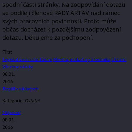
spodní části stránky. Na zodpovídání dotazů
se podílejí členové RADY ARTAV nad rámec
svých pracovních povinností. Proto může
občas docházet k pozdějšímu zodpovězení
dotazu. Děkujeme za pochopení.
Filtr:
Legislativa a rozúčtování
Měřidla, indikátory a technika
Ostatní
Všechny otázky
08.01.
2016
Rozdíl v nákladech
Kategorie:
Ostatní
Odpověď
08.01.
2016