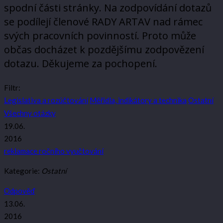
spodní části stránky. Na zodpovídání dotazů
se podílejí členové RADY ARTAV nad rámec
svých pracovních povinností. Proto může
občas docházet k pozdějšímu zodpovězení
dotazu. Děkujeme za pochopení.
Filtr:
Legislativa a rozúčtování
Měřidla, indikátory a technika
Ostatní
Všechny otázky
19.06.
2016
reklamace ročního vyučtování
Kategorie:
Ostatní
Odpověď
13.06.
2016