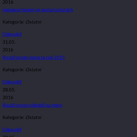
2016
regulace topení ve spol.prostorách
Kategorie:
Ostatní
Odpověď
31.05.
2016
Rozúčtování tepla za rok 2015
Kategorie:
Ostatní
Odpověď
28.05.
2016
Rozúčtování nákladů na teplo
Kategorie:
Ostatní
Odpověď