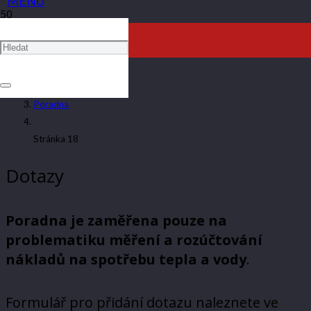
PORADNA
ARTAV
Poradna
Stránka 18
Dotazy
Poradna je zaměřena pouze na
problematiku měření a rozúčtování
nákladů na spotřebu tepla a vody
.
Formulář pro přidání dotazu naleznete ve