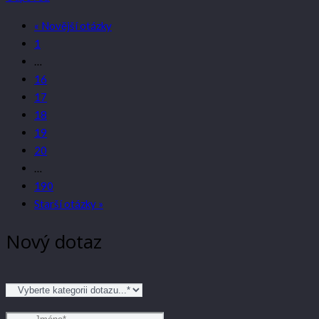
« Novější otázky
1
…
16
17
18
19
20
…
190
Starší otázky »
Nový dotaz