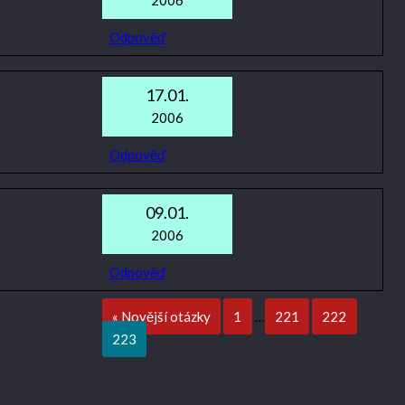
2006
Odpověď
17.01.
2006
Odpověď
09.01.
2006
Odpověď
« Novější otázky
1
…
221
222
223