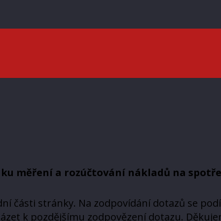
ku měření a rozúčtování nákladů na spotře
ní části stránky. Na zodpovídání dotazů se pod
házet k pozdějšímu zodpovězení dotazu. Děkuje