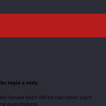
bu tepla a vody
.
ílejí členové RADY ARTAV nad rámec svých
me za pochopení.