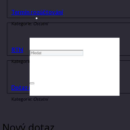
Termín rozúčtování
Kategorie:
Ostatní
RTN
Kategorie:
Ostatní
Dotaz na elektrické RTN
Kategorie:
Ostatní
Nový dotaz