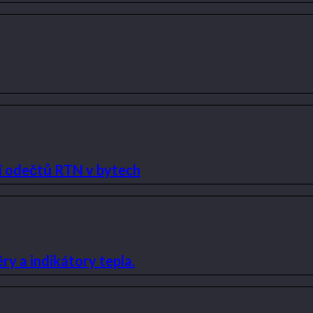
í odečtů RTN v bytech
y a indikátory tepla.