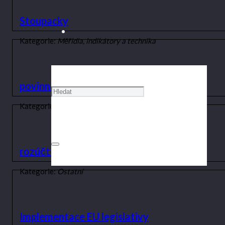
Stoupacky
Kategorie:
Měřidla, indikátory a technika
povinnost instalace měřidel
Kategorie:
Měřidla, indikátory a technika
rozúčtování dvousložkové ceny za teplo
Kategorie:
Ostatní
Implementace EU legislativy