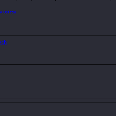
ka
Ostatní
ech