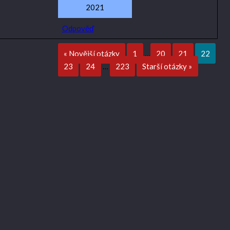
2021
Odpověď
« Novější otázky
1
…
20
21
22
23
24
…
223
Starší otázky »