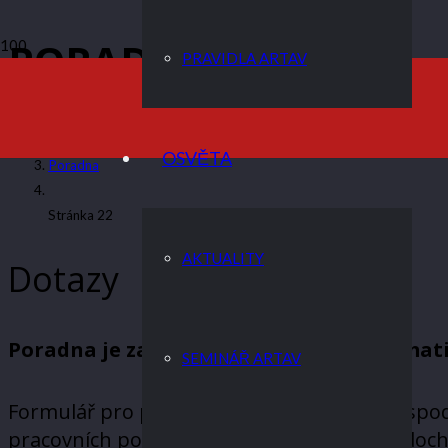
PORADNA
PRAVIDLA ARTAV
ARTAV
OSVĚTA
Poradna
Stránka 22
AKTUALITY
Dotazy
Poradna je zaměřena pouze na problemati
SEMINÁŘ ARTAV
Formulář pro přidání dotazu naleznete ve spod
pracovních povinností. Proto může občas doc