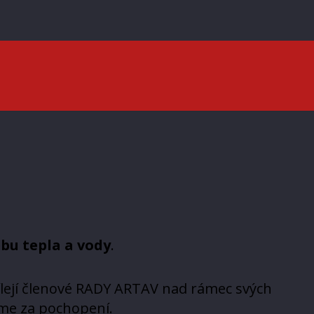
bu tepla a vody
.
ílejí členové RADY ARTAV nad rámec svých
me za pochopení.