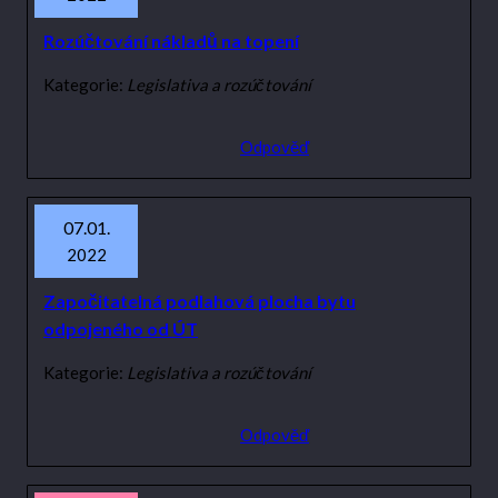
Rozúčtování nákladů na topení
Kategorie:
Legislativa a rozúčtování
Odpověď
07.01.
2022
Započitatelná podlahová plocha bytu
odpojeného od ÚT
Kategorie:
Legislativa a rozúčtování
Odpověď