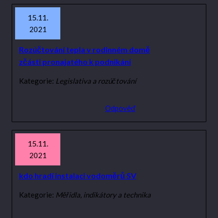
15.11.
2021
Rozúčtování tepla v rodinném domě
zčásti pronajatého k podnikání
Kategorie:
Legislativa a rozúčtování
Odpověď
15.11.
2021
kdo hradí instalaci vodoměrů SV
Kategorie:
Měřidla, indikátory a technika