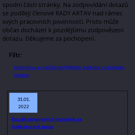
spodní části stránky. Na zodpovídání dotazů
se podílejí členové RADY ARTAV nad rámec
svých pracovních povinností. Proto může
občas docházet k pozdějšímu zodpovězení
dotazu. Děkujeme za pochopení.
Filtr:
Legislativa a rozúčtování
Měřidla, indikátory a technika
Ostatní
31.01.
2022
Rozdil namerenych jednotek na
indikatorech tepla