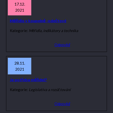
17.12.
2021
Měřidlo v koupelně -odečtové
Kategorie:
Měřidla, indikátory a technika
Odpověď
28.11.
2021
Je potřeba měřidel?
Kategorie:
Legislativa a rozúčtování
Odpověď