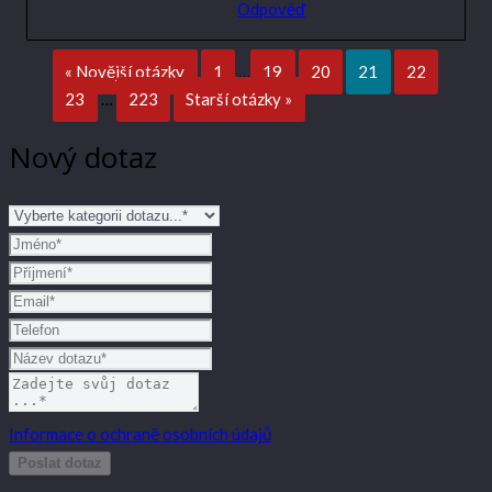
Odpověď
« Novější otázky
1
…
19
20
21
22
23
…
223
Starší otázky »
Nový dotaz
Informace o ochraně osobních údajů
Poslat dotaz