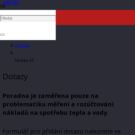
PORADNA
ARTAV
Poradna
Stránka 21
Dotazy
Poradna je zaměřena pouze na
problematiku měření a rozúčtování
nákladů na spotřebu tepla a vody
.
Formulář pro přidání dotazu naleznete ve