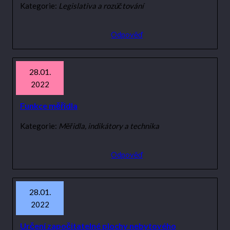
Kategorie:
Legislativa a rozúčtování
Odpověď
28.01.
2022
Funkce měřidla
Kategorie:
Měřidla, indikátory a technika
Odpověď
28.01.
2022
Určení započitatelné plochy nebytového